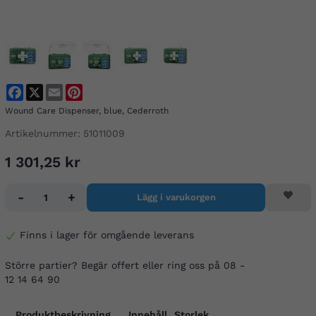
Facebook
X
Email
Pinterest
Wound Care Dispenser, blue, Cederroth
Artikelnummer:
51011009
1 301,25 kr
-
+
Lägg i varukorgen
Finns i lager för omgående leverans
Större partier? Begär offert eller ring oss på 08 -
12 14 64 90
Produktbeskrivning
Innehåll
Storlek