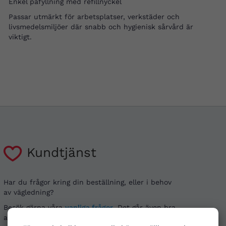
Enkel påfyllning med refillnyckel
Passar utmärkt för arbetsplatser, verkstäder och
livsmedelsmiljöer där snabb och hygienisk sårvård är
viktigt.
Kundtjänst
Har du frågor kring din beställning, eller i behov
av vägledning?
Besök gärna våra
vanliga frågor
. Det går även bra
att kontakta oss genom alternativen nedan.