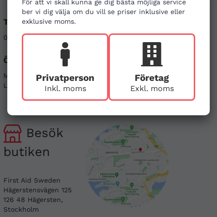
För att vi skall kunna ge dig bästa möjliga service
ber vi dig välja om du vill se priser inklusive eller
Telefon
E-post
exklusive moms.
08-121 464 90
info@firstaid.se
Öppettider
Sociala medier
Mån - Fre 08-17
Linkedin
Privatperson
Företag
Lör & Sön - stängt
Instagram
Inkl. moms
Exkl. moms
Besök
butiken
First Aid Sweden
Hägerstensvägen 125
126 48 Hägersten,
Stockholm