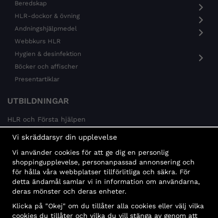
Beredskap
HLR-dockor & övning
Andningshjälpmedel
Webbkurs HLR
Hygien & desinfektion
Böcker och affischer
Presentartiklar
UTBILDNINGAR
HLR och Första hjälpen
Psykisk hälsa
Vi skräddarsyr din upplevelse
Brandskydd
Vi använder cookies för att ge dig en personlig
MÅLGRUPPER
shoppingupplevelse, personanpassad annonsering och
för hålla våra webbplatser tillförlitliga och säkra. För
Offentlig sektor och företag
detta ändamål samlar vi in information om användarna,
Privatpersoner
deras mönster och deras enheter.
Klicka på "Okej" om du tillåter alla cookies eller välj vilka
cookies du tillåter och vilka du vill stänga av genom att