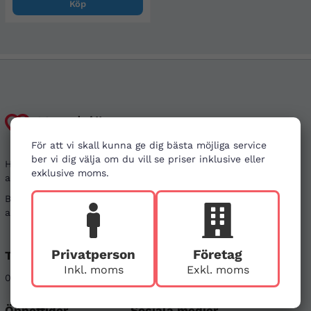
Köp
Kundtjänst
För att vi skall kunna ge dig bästa möjliga service
ber vi dig välja om du vill se priser inklusive eller
Har du frågor kring din beställning, eller i behov
exklusive moms.
av vägledning?
Besök gärna våra
vanliga frågor
. Det går även bra
att kontakta oss genom alternativen nedan.
Privatperson
Företag
Telefon
E-post
Inkl. moms
Exkl. moms
08-121 464 90
info@firstaid.se
Öppettider
Sociala medier