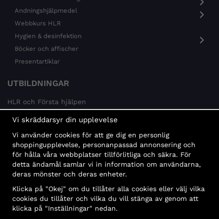
Andningshjälpmedel
Webbkurs HLR
Hygien & desinfektion
Böcker och affischer
Presentartiklar
UTBILDNINGAR
HLR och Första hjälpen
Psykisk hälsa
Vi skräddarsyr din upplevelse
Brandskydd
Vi använder cookies för att ge dig en personlig
MÅLGRUPPER
shoppingupplevelse, personanpassad annonsering och
för hålla våra webbplatser tillförlitliga och säkra. För
Offentlig sektor och företag
detta ändamål samlar vi in information om användarna,
Privatpersoner
deras mönster och deras enheter.
Klicka på "Okej" om du tillåter alla cookies eller välj vilka
cookies du tillåter och vilka du vill stänga av genom att
klicka på "Inställningar" nedan.
Faktura
Delbetalning
Konto
Bankbetalning