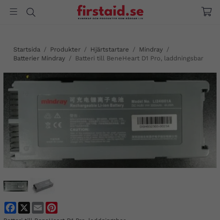
Startsida
/
Produkter
/
Hjärtstartare
/
Mindray
/
Batterier Mindray
/
Batteri till BeneHeart D1 Pro, laddningsbar
Facebook
X
Email
Pinterest