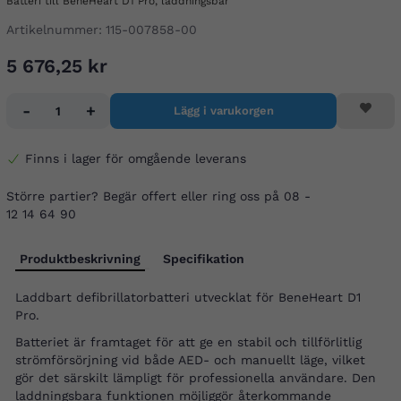
Batteri till BeneHeart D1 Pro, laddningsbar
Artikelnummer:
115-007858-00
5 676,25 kr
-
+
Lägg i varukorgen
Finns i lager för omgående leverans
Större partier? Begär offert eller ring oss på 08 -
12 14 64 90
Produktbeskrivning
Specifikation
Laddbart defibrillatorbatteri utvecklat för BeneHeart D1
Pro.
Batteriet är framtaget för att ge en stabil och tillförlitlig
strömförsörjning vid både AED- och manuellt läge, vilket
gör det särskilt lämpligt för professionella användare. Den
laddningsbara funktionen möjliggör återkommande