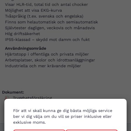
Visar HLR-tid, total tid och antal chocker
Möjlighet att visa EKG-kurva
Tvåspråkig (t.ex. svenska och engelska)
Finns som helautomatisk och semiautomatisk
Självtester dagligen, veckovis och månadsvis
Hög driftsäkerhet
IP55-klassad – skydd mot damm och fukt
Användningsområde
Hjärtstopp i offentliga och privata miljöer
Arbetsplatser, skolor och idrottsanläggningar
Industriella och mer krävande miljöer
Dokument:
Trygghetsförsäkring
Manual
För att vi skall kunna ge dig bästa möjliga service
ber vi dig välja om du vill se priser inklusive eller
exklusive moms.