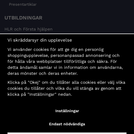
Presentartiklar
UTBILDNINGAR
HLR och Första hjälpen
Psykisk hälsa
Vi skräddarsyr din upplevelse
Brandskydd
Vi använder cookies för att ge dig en personlig
MÅLGRUPPER
shoppingupplevelse, personanpassad annonsering och
för hålla våra webbplatser tillförlitliga och säkra. För
Offentlig sektor och företag
detta ändamål samlar vi in information om användarna,
Privatpersoner
deras mönster och deras enheter.
Klicka på "Okej" om du tillåter alla cookies eller välj vilka
cookies du tillåter och vilka du vill stänga av genom att
klicka på "Inställningar" nedan.
Faktura
Delbetalning
Konto
Bankbetalning
Inställningar
Endast nödvändiga