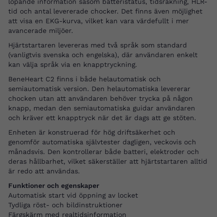
löpande information såsom batteristatus, tidsräkning, HLR-
tid och antal levererade chocker. Det finns även möjlighet
att visa en EKG-kurva, vilket kan vara värdefullt i mer
avancerade miljöer.
Hjärtstartaren levereras med två språk som standard
(vanligtvis svenska och engelska), där användaren enkelt
kan välja språk via en knapptryckning.
BeneHeart C2 finns i både helautomatisk och
semiautomatisk version. Den helautomatiska levererar
chocken utan att användaren behöver trycka på någon
knapp, medan den semiautomatiska guidar användaren
och kräver ett knapptryck när det är dags att ge stöten.
Enheten är konstruerad för hög driftsäkerhet och
genomför automatiska självtester dagligen, veckovis och
månadsvis. Den kontrollerar både batteri, elektroder och
deras hållbarhet, vilket säkerställer att hjärtstartaren alltid
är redo att användas.
Funktioner och egenskaper
Automatisk start vid öppning av locket
Tydliga röst- och bildinstruktioner
Färgskärm med realtidsinformation