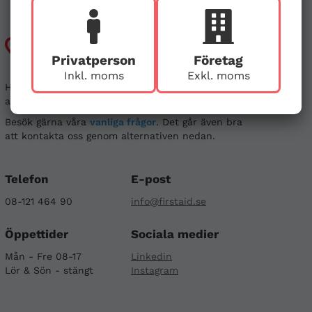
Kundtjänst
Privatperson
Företag
Inkl. moms
Exkl. moms
Har du frågor kring din beställning, eller i behov
av vägledning?
Besök gärna våra
vanliga frågor
. Det går även bra
att kontakta oss genom alternativen nedan.
Telefon
E-post
08-121 464 90
info@firstaid.se
Öppettider
Sociala medier
Mån - Fre 08-17
Linkedin
Lör & Sön - stängt
Instagram