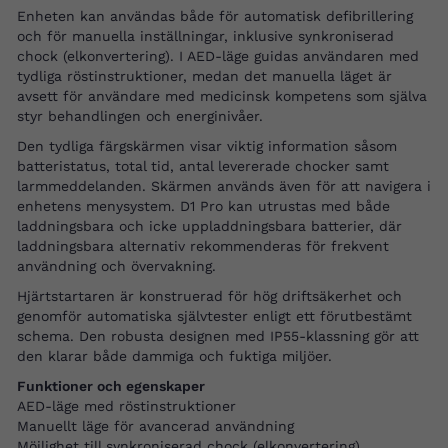
Enheten kan användas både för automatisk defibrillering
och för manuella inställningar, inklusive synkroniserad
chock (elkonvertering). I AED-läge guidas användaren med
tydliga röstinstruktioner, medan det manuella läget är
avsett för användare med medicinsk kompetens som själva
styr behandlingen och energinivåer.
Den tydliga färgskärmen visar viktig information såsom
batteristatus, total tid, antal levererade chocker samt
larmmeddelanden. Skärmen används även för att navigera i
enhetens menysystem. D1 Pro kan utrustas med både
laddningsbara och icke uppladdningsbara batterier, där
laddningsbara alternativ rekommenderas för frekvent
användning och övervakning.
Hjärtstartaren är konstruerad för hög driftsäkerhet och
genomför automatiska självtester enligt ett förutbestämt
schema. Den robusta designen med IP55-klassning gör att
den klarar både dammiga och fuktiga miljöer.
Funktioner och egenskaper
AED-läge med röstinstruktioner
Manuellt läge för avancerad användning
Möjlighet till synkroniserad chock (elkonvertering)