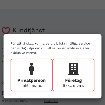
Kundtjänst
För att vi skall kunna ge dig bästa möjliga service
Har du frågor kring din beställning, eller i behov
ber vi dig välja om du vill se priser inklusive eller
av vägledning?
exklusive moms.
Besök gärna våra
vanliga frågor
. Det går även bra
att kontakta oss genom alternativen nedan.
Telefon
E-post
Privatperson
Företag
08-121 464 90
info@firstaid.se
Inkl. moms
Exkl. moms
Öppettider
Sociala medier
Mån - Fre 08-17
Linkedin