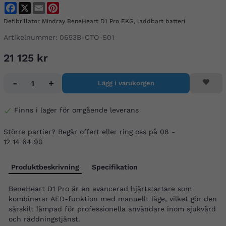
Facebook
X
Email
Pinterest
Defibrillator Mindray BeneHeart D1 Pro EKG, laddbart batteri
Artikelnummer:
0653B-CTO-S01
21 125 kr
-
+
Lägg i varukorgen
Finns i lager för omgående leverans
Större partier? Begär offert eller ring oss på 08 -
12 14 64 90
Produktbeskrivning
Specifikation
BeneHeart D1 Pro är en avancerad hjärtstartare som
kombinerar AED-funktion med manuellt läge, vilket gör den
särskilt lämpad för professionella användare inom sjukvård
och räddningstjänst.