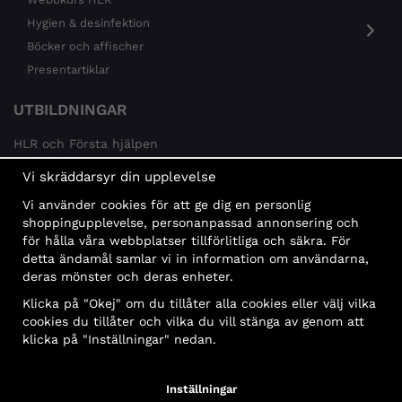
Hygien & desinfektion
Böcker och affischer
Presentartiklar
UTBILDNINGAR
HLR och Första hjälpen
Psykisk hälsa
Vi skräddarsyr din upplevelse
Brandskydd
Vi använder cookies för att ge dig en personlig
MÅLGRUPPER
shoppingupplevelse, personanpassad annonsering och
för hålla våra webbplatser tillförlitliga och säkra. För
Offentlig sektor och företag
detta ändamål samlar vi in information om användarna,
Privatpersoner
deras mönster och deras enheter.
Klicka på "Okej" om du tillåter alla cookies eller välj vilka
cookies du tillåter och vilka du vill stänga av genom att
klicka på "Inställningar" nedan.
Faktura
Delbetalning
Konto
Bankbetalning
Inställningar