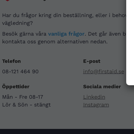
Har du frågor kring din beställning, eller i behov a
vägledning?
Besök gärna våra
vanliga frågor
. Det går även bra 
kontakta oss genom alternativen nedan.
Telefon
E-post
08-121 464 90
info@firstaid.se
Öppettider
Sociala medier
Mån - Fre 08-17
Linkedin
Lör & Sön - stängt
Instagram