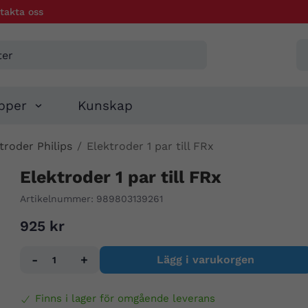
takta oss
pper
Kunskap
troder Philips
/
Elektroder 1 par till FRx
Elektroder 1 par till FRx
Artikelnummer:
989803139261
925 kr
-
+
Lägg i varukorgen
Finns i lager för omgående leverans