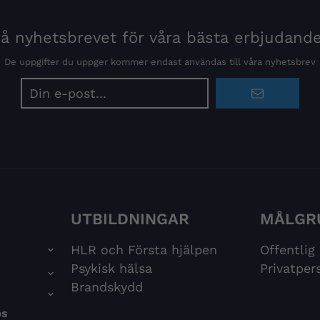
 nyhetsbrevet för våra bästa erbjudand
De uppgifter du uppger kommer endast användas till våra nyhetsbrev
E-
postadress
UTBILDNINGAR
MÅLGR
HLR och Första hjälpen
Offentlig
Psykisk hälsa
Privatper
Brandskydd
ps