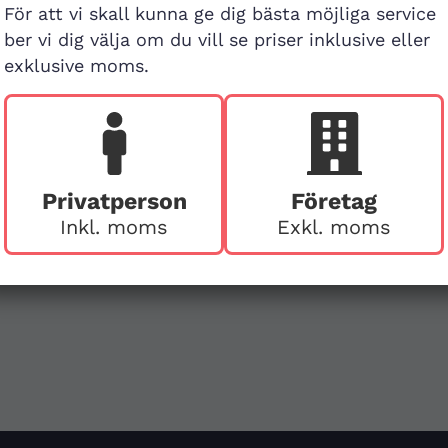
För att vi skall kunna ge dig bästa möjliga service
ber vi dig välja om du vill se priser inklusive eller
v
First Aid Sweden
exklusive moms.
Hägerstensvägen 125
126 48 Hägersten,
att
Stockholm
Ring före vid besök
Privatperson
Företag
Inkl. moms
Exkl. moms