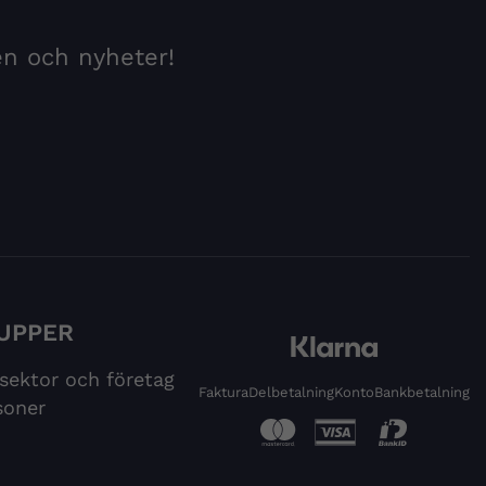
en och nyheter!
UPPER
 sektor och företag
Faktura
Delbetalning
Konto
Bankbetalning
soner