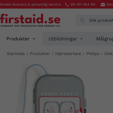
Snabb leverans & personlig service
08-121 464 90
Kon
Produkter
Utbildningar
Målgru
Startsida
/
Produkter
/
Hjärtstartare
/
Philips
/
Elek