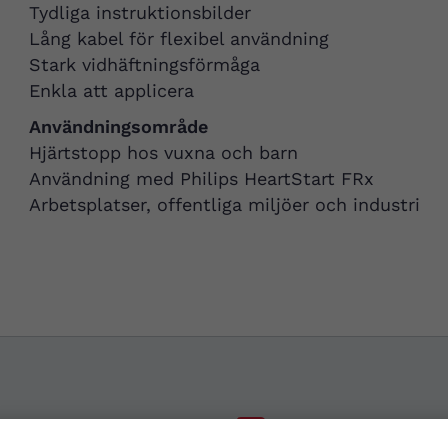
Tydliga instruktionsbilder
Lång kabel för flexibel användning
Stark vidhäftningsförmåga
Enkla att applicera
Användningsområde
Hjärtstopp hos vuxna och barn
Användning med Philips HeartStart FRx
Arbetsplatser, offentliga miljöer och industri
Besök buti