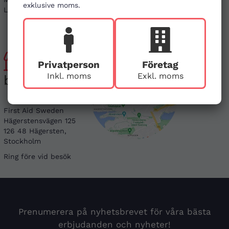
exklusive moms.
Lör & Sön - stängt
Instagram
Besök
Privatperson
Företag
Inkl. moms
Exkl. moms
butiken
First Aid Sweden
Hägerstensvägen 125
126 48 Hägersten,
Stockholm
Ring före vid besök
Prenumerera på nyhetsbrevet för våra bästa
erbjudanden och nyheter!