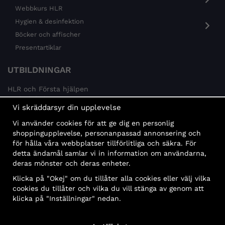
Webbkurs HLR
Hygien & desinfektion
Böcker och affischer
Presentartiklar
UTBILDNINGAR
HLR och Första hjälpen
Psykisk hälsa
Vi skräddarsyr din upplevelse
Brandskydd
Vi använder cookies för att ge dig en personlig
MÅLGRUPPER
shoppingupplevelse, personanpassad annonsering och
för hålla våra webbplatser tillförlitliga och säkra. För
Offentlig sektor och företag
detta ändamål samlar vi in information om användarna,
Privatpersoner
deras mönster och deras enheter.
Klicka på "Okej" om du tillåter alla cookies eller välj vilka
cookies du tillåter och vilka du vill stänga av genom att
klicka på "Inställningar" nedan.
Faktura
Delbetalning
Konto
Bankbetalning