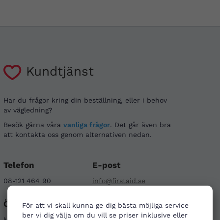
Kundtjänst
Har du frågor kring din beställning, eller i behov
av vägledning?
Besök gärna våra
vanliga frågor
. Det går även bra
att kontakta oss genom alternativen nedan.
Telefon
E-post
08-121 464 90
info@firstaid.se
Öppettider
Sociala medier
För att vi skall kunna ge dig bästa möjliga service
ber vi dig välja om du vill se priser inklusive eller
Mån - Fre 08-17
Linkedin