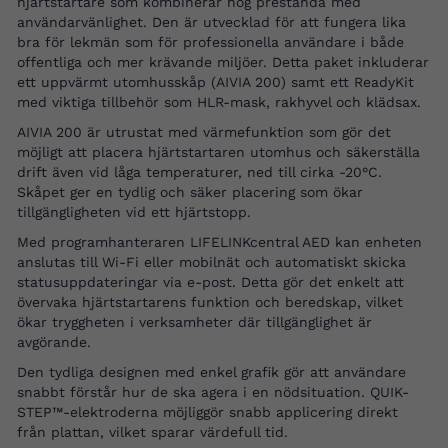
hjärtstartare som kombinerar hög prestanda med
användarvänlighet. Den är utvecklad för att fungera lika
bra för lekmän som för professionella användare i både
offentliga och mer krävande miljöer. Detta paket inkluderar
ett uppvärmt utomhusskåp (AIVIA 200) samt ett ReadyKit
med viktiga tillbehör som HLR-mask, rakhyvel och klädsax.
AIVIA 200 är utrustat med värmefunktion som gör det
möjligt att placera hjärtstartaren utomhus och säkerställa
drift även vid låga temperaturer, ned till cirka -20°C.
Skåpet ger en tydlig och säker placering som ökar
tillgängligheten vid ett hjärtstopp.
Med programhanteraren LIFELINKcentral AED kan enheten
anslutas till Wi-Fi eller mobilnät och automatiskt skicka
statusuppdateringar via e-post. Detta gör det enkelt att
övervaka hjärtstartarens funktion och beredskap, vilket
ökar tryggheten i verksamheter där tillgänglighet är
avgörande.
Den tydliga designen med enkel grafik gör att användare
snabbt förstår hur de ska agera i en nödsituation. QUIK-
STEP™-elektroderna möjliggör snabb applicering direkt
från plattan, vilket sparar värdefull tid.