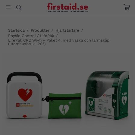
Startsida
/
Produkter
/
Hjärtstartare
/
Physio Control / LifePak
/
LifePak CR2 Wi-fi - Paket 4, med väska och larmskåp
(utomhusbruk -20°)