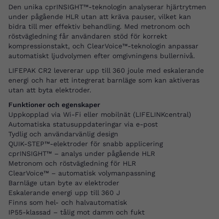
Den unika cprINSIGHT™-teknologin analyserar hjärtrytmen
under pågående HLR utan att kräva pauser, vilket kan
bidra till mer effektiv behandling. Med metronom och
röstvägledning får användaren stöd för korrekt
kompressionstakt, och ClearVoice™-teknologin anpassar
automatiskt ljudvolymen efter omgivningens bullernivå.
LIFEPAK CR2 levererar upp till 360 joule med eskalerande
energi och har ett integrerat barnläge som kan aktiveras
utan att byta elektroder.
Funktioner och egenskaper
Uppkopplad via Wi-Fi eller mobilnät (LIFELINKcentral)
Automatiska statusuppdateringar via e-post
Tydlig och användarvänlig design
QUIK-STEP™-elektroder för snabb applicering
cprINSIGHT™ – analys under pågående HLR
Metronom och röstvägledning för HLR
ClearVoice™ – automatisk volymanpassning
Barnläge utan byte av elektroder
Eskalerande energi upp till 360 J
Finns som hel- och halvautomatisk
IP55-klassad – tålig mot damm och fukt