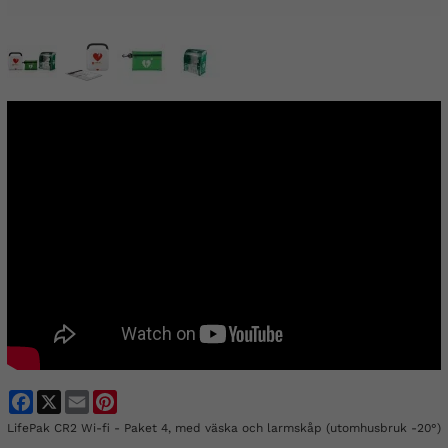
Facebook
X
Email
Pinterest
LifePak CR2 Wi-fi - Paket 4, med väska och larmskåp (utomhusbruk -20°)