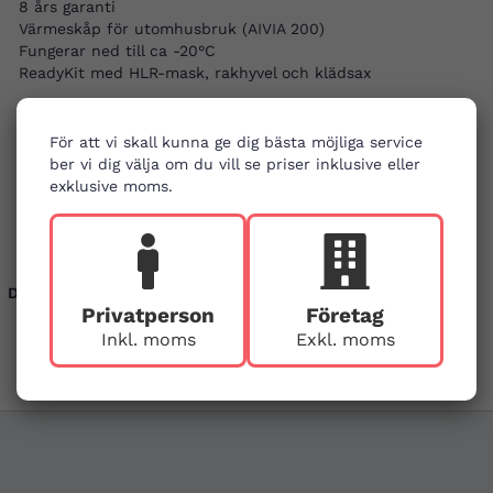
8 års garanti
Värmeskåp för utomhusbruk (AIVIA 200)
Fungerar ned till ca -20°C
ReadyKit med HLR-mask, rakhyvel och klädsax
Användningsområde
Hjärtstopp i offentliga och privata miljöer
För att vi skall kunna ge dig bästa möjliga service
Utomhusplacering för ökad tillgänglighet
ber vi dig välja om du vill se priser inklusive eller
Arbetsplatser, skolor och idrottsanläggningar
exklusive moms.
Industriella och mer krävande miljöer
Dokument:
Privatperson
Företag
Broschyr
Trygghetsförsäkring
Inkl. moms
Exkl. moms