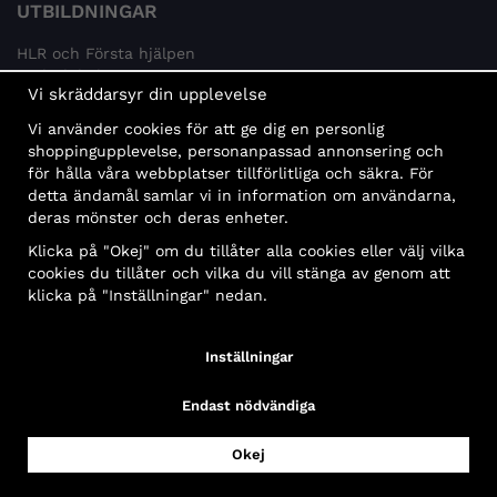
UTBILDNINGAR
HLR och Första hjälpen
Psykisk hälsa
Vi skräddarsyr din upplevelse
Brandskydd
Vi använder cookies för att ge dig en personlig
MÅLGRUPPER
shoppingupplevelse, personanpassad annonsering och
för hålla våra webbplatser tillförlitliga och säkra. För
Offentlig sektor och företag
detta ändamål samlar vi in information om användarna,
Privatpersoner
deras mönster och deras enheter.
Klicka på "Okej" om du tillåter alla cookies eller välj vilka
cookies du tillåter och vilka du vill stänga av genom att
klicka på "Inställningar" nedan.
Faktura
Delbetalning
Konto
Bankbetalning
Inställningar
Endast nödvändiga
Okej
Copyright© 2026 First Aid Sweden AB, All Rights Reserved