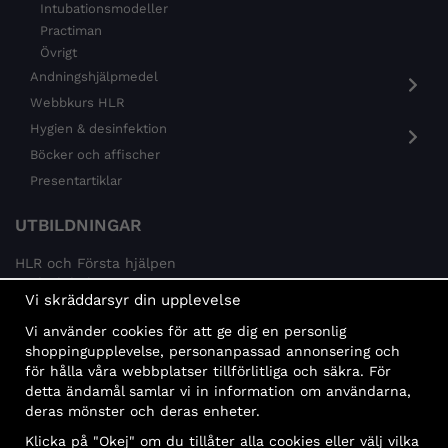
Intubationsmodeller
Practiman
Övrigt
Andningshjälpmedel
Webbkurs HLR
Hygien & desinfektion
Böcker och affischer
Presentartiklar
UTBILDNINGAR
HLR och Första hjälpen
Psykisk hälsa
Vi skräddarsyr din upplevelse
Brandskydd
Vi använder cookies för att ge dig en personlig
MÅLGRUPPER
shoppingupplevelse, personanpassad annonsering och
för hålla våra webbplatser tillförlitliga och säkra. För
Offentlig sektor och företag
detta ändamål samlar vi in information om användarna,
Privatpersoner
deras mönster och deras enheter.
Klicka på "Okej" om du tillåter alla cookies eller välj vilka