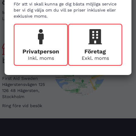
Öppettider
Sociala medier
För att vi skall kunna ge dig bästa möjliga service
ber vi dig välja om du vill se priser inklusive eller
Mån - Fre 08-17
Linkedin
exklusive moms.
Lör & Sön - stängt
Instagram
Besök
Privatperson
Företag
Inkl. moms
Exkl. moms
butiken
First Aid Sweden
Hägerstensvägen 125
126 48 Hägersten,
Stockholm
Ring före vid besök