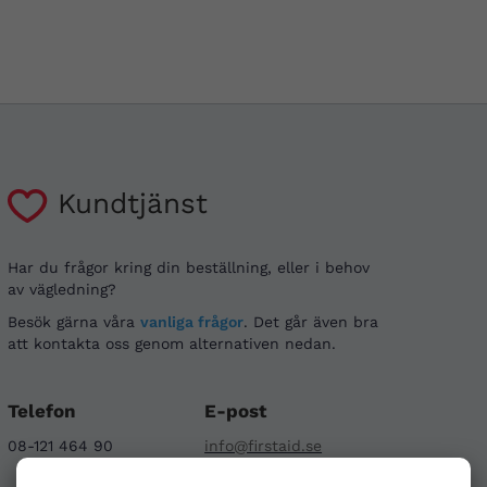
Kundtjänst
Har du frågor kring din beställning, eller i behov
av vägledning?
Besök gärna våra
vanliga frågor
. Det går även bra
att kontakta oss genom alternativen nedan.
Telefon
E-post
08-121 464 90
info@firstaid.se