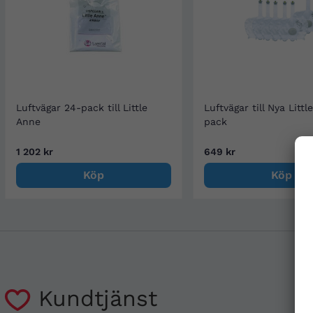
Luftvägar 24-pack till Little
Luftvägar till Nya Littl
Anne
pack
1 202 kr
649 kr
Köp
Köp
Kundtjänst