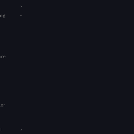
ng
are
ler
l