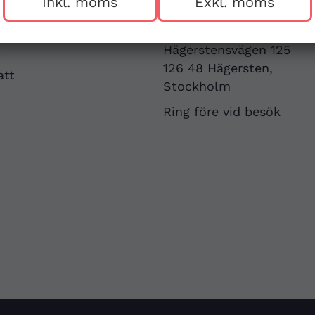
Inkl. moms
Exkl. moms
v
First Aid Sweden
Hägerstensvägen 125
126 48 Hägersten,
att
Stockholm
Ring före vid besök