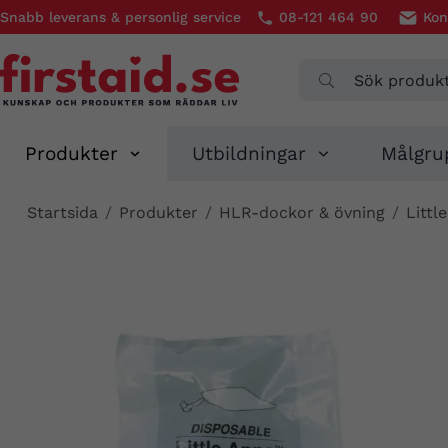
Snabb leverans & personlig service
08-121 464 90
Kon
Produkter
Utbildningar
Målgru
Startsida
/
Produkter
/
HLR-dockor & övning
/
Littl