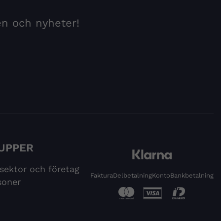
en och nyheter!
UPPER
 sektor och företag
Faktura
Delbetalning
Konto
Bankbetalning
soner