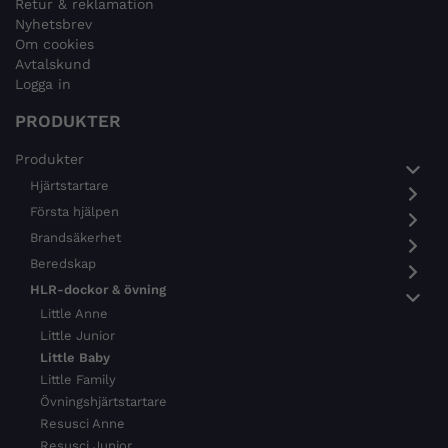
Retur & reklamation
Nyhetsbrev
Om cookies
Avtalskund
Logga in
PRODUKTER
Produkter
Hjärtstartare
Första hjälpen
Brandsäkerhet
Beredskap
HLR-dockor & övning
Little Anne
Little Junior
Little Baby
Little Family
Övningshjärtstartare
Resusci Anne
Resusci Junior