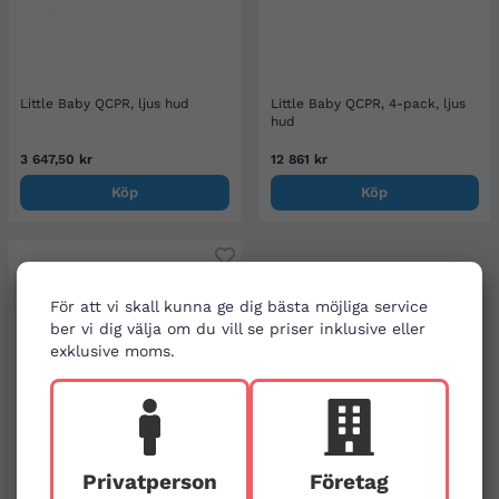
Little Baby QCPR, ljus hud
Little Baby QCPR, 4-pack, ljus
hud
3 647,50 kr
12 861 kr
Köp
Köp
För att vi skall kunna ge dig bästa möjliga service
ber vi dig välja om du vill se priser inklusive eller
exklusive moms.
Privatperson
Företag