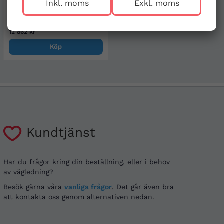
Inkl. moms
Exkl. moms
Little Baby QCPR, 4-pack, mörk
hud
12 862 kr
Köp
Kundtjänst
Har du frågor kring din beställning, eller i behov
av vägledning?
Besök gärna våra
vanliga frågor
. Det går även bra
att kontakta oss genom alternativen nedan.