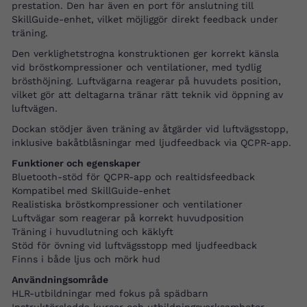
prestation. Den har även en port för anslutning till
SkillGuide-enhet, vilket möjliggör direkt feedback under
träning.
Den verklighetstrogna konstruktionen ger korrekt känsla
vid bröstkompressioner och ventilationer, med tydlig
brösthöjning. Luftvägarna reagerar på huvudets position,
vilket gör att deltagarna tränar rätt teknik vid öppning av
luftvägen.
Dockan stödjer även träning av åtgärder vid luftvägsstopp,
inklusive bakåtblåsningar med ljudfeedback via QCPR-app.
Funktioner och egenskaper
Bluetooth-stöd för QCPR-app och realtidsfeedback
Kompatibel med SkillGuide-enhet
Realistiska bröstkompressioner och ventilationer
Luftvägar som reagerar på korrekt huvudposition
Träning i huvudlutning och käklyft
Stöd för övning vid luftvägsstopp med ljudfeedback
Finns i både ljus och mörk hud
Användningsområde
HLR-utbildningar med fokus på spädbarn
Instruktörsledda kurser och utbildningsverksamheter