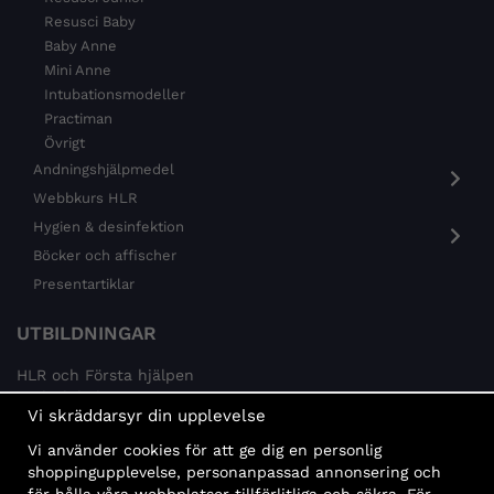
Resusci Baby
Baby Anne
Mini Anne
Intubationsmodeller
Practiman
Övrigt
Andningshjälpmedel
Webbkurs HLR
Hygien & desinfektion
Böcker och affischer
Presentartiklar
UTBILDNINGAR
HLR och Första hjälpen
Psykisk hälsa
Vi skräddarsyr din upplevelse
Brandskydd
Vi använder cookies för att ge dig en personlig
MÅLGRUPPER
shoppingupplevelse, personanpassad annonsering och