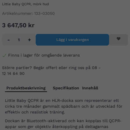
Little Baby QCPR, mörk hud
Artikelnummer:
133-03050
3 647,50 kr
-
+
Lägg i varukorgen
Finns i lager för omgående leverans
Större partier? Begär offert eller ring oss på 08 -
12 14 64 90
Produktbeskrivning
Specifikation
Innehåll
Little Baby QCPR är en HLR-docka som representerar ett
cirka tre månader gammalt spädbarn och är utvecklad för
effektiv och realistisk träning.
Dockan är Bluetooth-aktiverad och kan kopplas till QCPR-
appar som ger objektiv återkoppling på deltagarnas