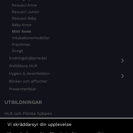
Resusci Anne
Resusci Junior
Resusci Baby
Baby Anne
Mini Anne
Intubationsmodeller
Practiman
Övrigt
Andningshjälpmedel
Webbkurs HLR
Hygien & desinfektion
Böcker och affischer
Presentartiklar
UTBILDNINGAR
HLR och Första hjälpen
Psykisk hälsa
Vi skräddarsyr din upplevelse
Brandskydd