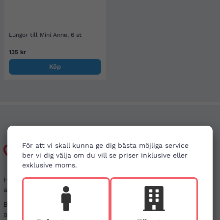
Lungor till Mini Anne, 6 st
135 kr
Köp
För att vi skall kunna ge dig bästa möjliga service
Kundtjänst
ber vi dig välja om du vill se priser inklusive eller
exklusive moms.
Har du frågor kring din beställning, eller i behov
av vägledning?
Besök gärna våra
vanliga frågor
. Det går även bra
att kontakta oss genom alternativen nedan.