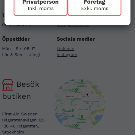
Privatperson
Företag
Inkl. moms
Exkl. moms
Telefon
E-post
08-121 464 90
info@firstaid.se
Öppettider
Sociala medier
Mån - Fre 08-17
Linkedin
Lör & Sön - stängt
Instagram
Besök
butiken
First Aid Sweden
Hägerstensvägen 125
126 48 Hägersten,
Stockholm