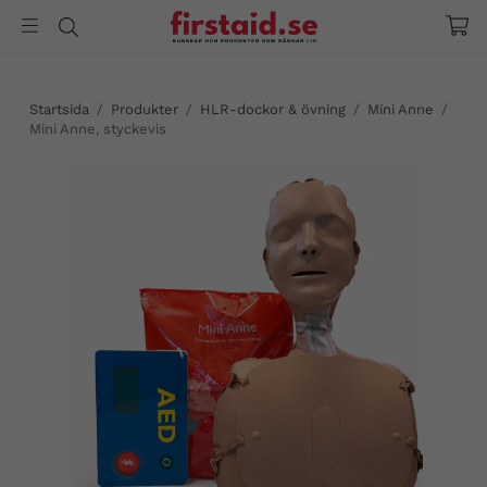
Startsida
/
Produkter
/
HLR-dockor & övning
/
Mini Anne
/
Mini Anne, styckevis