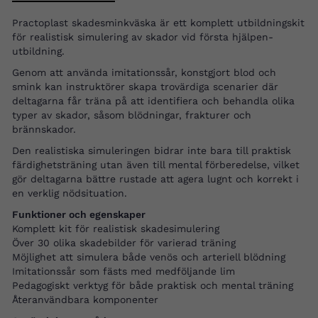
Practoplast skadesminkväska är ett komplett utbildningskit
för realistisk simulering av skador vid första hjälpen-
utbildning.
Genom att använda imitationssår, konstgjort blod och
smink kan instruktörer skapa trovärdiga scenarier där
deltagarna får träna på att identifiera och behandla olika
typer av skador, såsom blödningar, frakturer och
brännskador.
Den realistiska simuleringen bidrar inte bara till praktisk
färdighetsträning utan även till mental förberedelse, vilket
gör deltagarna bättre rustade att agera lugnt och korrekt i
en verklig nödsituation.
Funktioner och egenskaper
Komplett kit för realistisk skadesimulering
Över 30 olika skadebilder för varierad träning
Möjlighet att simulera både venös och arteriell blödning
Imitationssår som fästs med medföljande lim
Pedagogiskt verktyg för både praktisk och mental träning
Återanvändbara komponenter