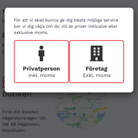
Telefon
E-post
För att vi skall kunna ge dig bästa möjliga service
08-121 464 90
info@firstaid.se
ber vi dig välja om du vill se priser inklusive eller
exklusive moms.
Öppettider
Sociala medier
Mån - Fre 08-17
Linkedin
Lör & Sön - stängt
Instagram
Privatperson
Företag
Inkl. moms
Exkl. moms
Besök
butiken
First Aid Sweden
Hägerstensvägen 125
126 48 Hägersten,
Stockholm