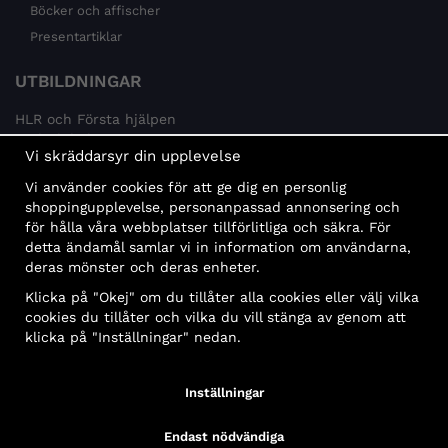
Böcker och affischer
Presentartiklar
UTBILDNINGAR
HLR och Första hjälpen
Psykisk hälsa
Vi skräddarsyr din upplevelse
Brandskydd
Vi använder cookies för att ge dig en personlig
MÅLGRUPPER
shoppingupplevelse, personanpassad annonsering och
för hålla våra webbplatser tillförlitliga och säkra. För
Offentlig sektor och företag
detta ändamål samlar vi in information om användarna,
Privatpersoner
deras mönster och deras enheter.
Klicka på "Okej" om du tillåter alla cookies eller välj vilka
cookies du tillåter och vilka du vill stänga av genom att
klicka på "Inställningar" nedan.
Faktura
Delbetalning
Konto
Bankbetalning
Inställningar
Endast nödvändiga