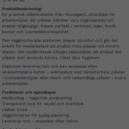
12 14 64 90
Produktbeskrivning:
En praktisk plåsterstation från Housegard, utvecklad för
arbetsmiljöer där plåster behöver vara organiserade och
snabbt tillgängliga. Passar perfekt i verkstad, lager, butik,
kontor och livsmedelsverksamhet.
Den väggmonterade stationen skapar struktur och gör det
enkelt för medarbetare att snabbt hitta plåster vid mindre
skador. Det nedåtriktade uttaget säkerställer att endast det
plåster som används berörs, vilket ökar hygienen.
Stationen levereras tom och kan anpassas efter
verksamhetens behov – exempelvis med detekterbara plåster
i livsmedelsmiljöer eller textil- och vattentåliga plåster i andra
arbetsmiljöer.
Funktioner och egenskaper
Nedåtuttag – hygienisk användning
Transparent lock för skydd och överblick
Låsbar lucka
Väggmonterad för tydlig placering
Levereras tom – anpassas efter behov