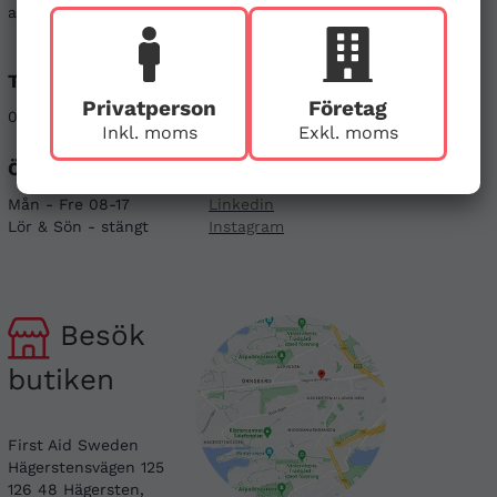
att kontakta oss genom alternativen nedan.
Telefon
E-post
Privatperson
Företag
08-121 464 90
info@firstaid.se
Inkl. moms
Exkl. moms
Öppettider
Sociala medier
Mån - Fre 08-17
Linkedin
Lör & Sön - stängt
Instagram
Besök
butiken
First Aid Sweden
Hägerstensvägen 125
126 48 Hägersten,