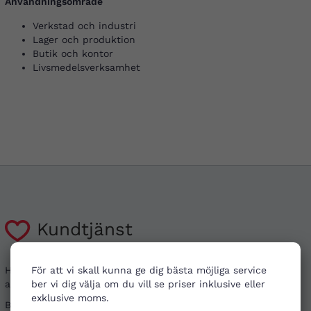
Användningsområde
Verkstad och industri
Lager och produktion
Butik och kontor
Livsmedelsverksamhet
Kundtjänst
För att vi skall kunna ge dig bästa möjliga service
Har du frågor kring din beställning, eller i behov
ber vi dig välja om du vill se priser inklusive eller
av vägledning?
exklusive moms.
Besök gärna våra
vanliga frågor
. Det går även bra