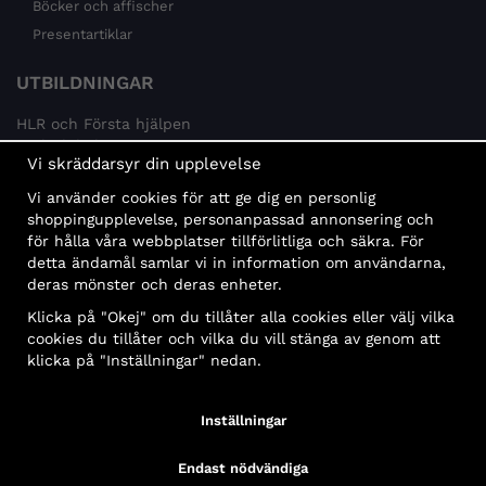
Böcker och affischer
Presentartiklar
UTBILDNINGAR
HLR och Första hjälpen
Psykisk hälsa
Vi skräddarsyr din upplevelse
Brandskydd
Vi använder cookies för att ge dig en personlig
MÅLGRUPPER
shoppingupplevelse, personanpassad annonsering och
för hålla våra webbplatser tillförlitliga och säkra. För
Offentlig sektor och företag
detta ändamål samlar vi in information om användarna,
Privatpersoner
deras mönster och deras enheter.
Klicka på "Okej" om du tillåter alla cookies eller välj vilka
cookies du tillåter och vilka du vill stänga av genom att
klicka på "Inställningar" nedan.
Faktura
Delbetalning
Konto
Bankbetalning
Inställningar
Endast nödvändiga