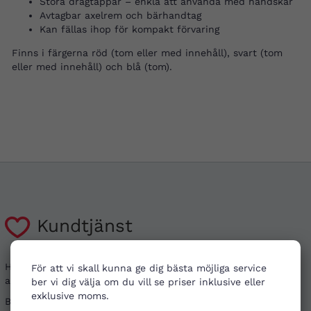
Stora dragtappar – enkla att använda med handskar
Avtagbar axelrem och bärhandtag
Kan fällas ihop för kompakt förvaring
Finns i färgerna röd (tom eller med innehåll), svart (tom
eller med innehåll) och blå (tom).
Kundtjänst
Har du frågor kring din beställning, eller i behov
För att vi skall kunna ge dig bästa möjliga service
av vägledning?
ber vi dig välja om du vill se priser inklusive eller
exklusive moms.
Besök gärna våra
vanliga frågor
. Det går även bra