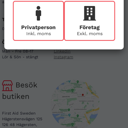
att kontakta oss genom alternativen nedan.
Telefon
E-post
Privatperson
Företag
08-121 464 90
info@firstaid.se
Inkl. moms
Exkl. moms
Öppettider
Sociala medier
Mån - Fre 08-17
Linkedin
Lör & Sön - stängt
Instagram
Besök
butiken
First Aid Sweden
Hägerstensvägen 125
126 48 Hägersten,