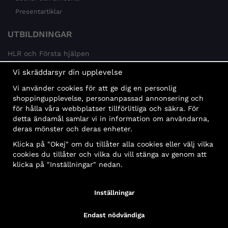
Presentartiklar
UTBILDNINGAR
HLR och Första hjälpen
Psykisk hälsa
Vi skräddarsyr din upplevelse
Brandskydd
Vi använder cookies för att ge dig en personlig
MÅLGRUPPER
shoppingupplevelse, personanpassad annonsering och
för hålla våra webbplatser tillförlitliga och säkra. För
Offentlig sektor och företag
detta ändamål samlar vi in information om användarna,
Privatpersoner
deras mönster och deras enheter.
Klicka på "Okej" om du tillåter alla cookies eller välj vilka
cookies du tillåter och vilka du vill stänga av genom att
klicka på "Inställningar" nedan.
Faktura
Delbetalning
Konto
Bankbetalning
Inställningar
Endast nödvändiga