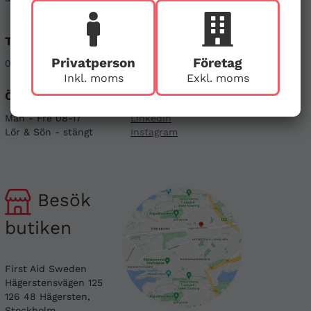
Telefon
E-post
Privatperson
Företag
08-121 464 90
info@firstaid.se
Inkl. moms
Exkl. moms
Öppettider
Sociala medier
Mån - Fre 08-17
Linkedin
Lör & Sön - stängt
Instagram
Besök
butiken
First Aid Sweden
Hägerstensvägen 125
126 48 Hägersten,
Stockholm