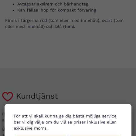
Avtagbar axelrem och bärhandtag
Kan fällas ihop för kompakt förvaring
Finns i färgerna röd (tom eller med innehåll), svart (tom
eller med innehåll) och blå (tom).
Kundtjänst
Har du frågor kring din beställning, eller i behov
För att vi skall kunna ge dig bästa möjliga service
av vägledning?
ber vi dig välja om du vill se priser inklusive eller
exklusive moms.
Besök gärna våra
vanliga frågor
. Det går även bra
att kontakta oss genom alternativen nedan.