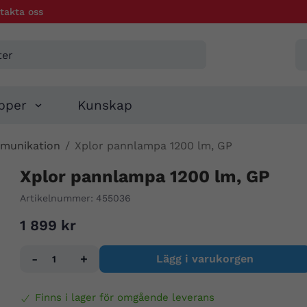
takta oss
pper
Kunskap
mmunikation
/
Xplor pannlampa 1200 lm, GP
Xplor pannlampa 1200 lm, GP
Artikelnummer:
455036
1 899 kr
-
+
Lägg i varukorgen
Finns i lager för omgående leverans