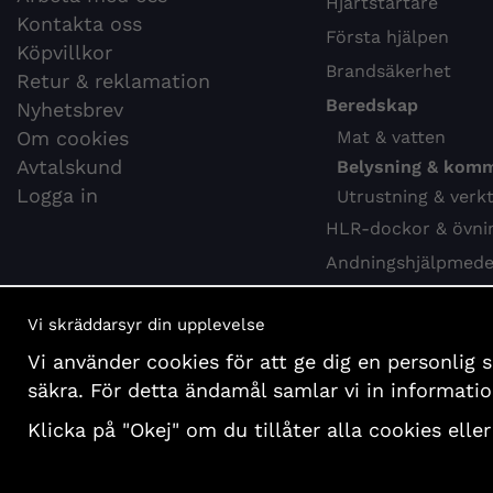
Hjärtstartare
Kontakta oss
Första hjälpen
Köpvillkor
Brandsäkerhet
Retur & reklamation
Beredskap
Nyhetsbrev
Om cookies
Mat & vatten
Avtalskund
Belysning & kom
Logga in
Utrustning & verk
HLR-dockor & övni
Andningshjälpmede
Webbkurs HLR
Vi skräddarsyr din upplevelse
Hygien & desinfekti
Vi använder cookies för att ge dig en personlig 
Böcker och affisch
säkra. För detta ändamål samlar vi in informat
Presentartiklar
Klicka på "Okej" om du tillåter alla cookies eller