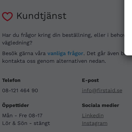
Kundtjänst
Har du frågor kring din beställning, eller i behov a
vägledning?
Besök gärna våra
vanliga frågor
. Det går även bra 
kontakta oss genom alternativen nedan.
Telefon
E-post
08-121 464 90
info@firstaid.se
Öppettider
Sociala medier
Mån - Fre 08-17
Linkedin
Lör & Sön - stängt
Instagram