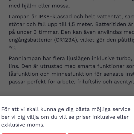
med hjälm eller mössa.
Lampan är IPX8-klassad och helt vattentät, sa
stötar och fall upp till 1,5 meter. Batteritiden 
på under 3 timmar. Den kan även användas med
engångsbatterier (CR123A), vilket gör den pålitl
°C.
Pannlampan har flera ljuslägen inklusive turbo,
lins. Den är utrustad med smarta funktioner som
låsfunktion och minnesfunktion för senaste ins
passar perfekt för arbete, friluftsliv och äventyr
För att vi skall kunna ge dig bästa möjliga service
ber vi dig välja om du vill se priser inklusive eller
exklusive moms.