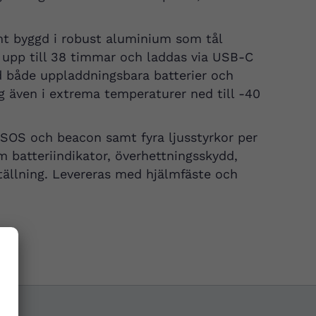
mt byggd i robust aluminium som tål
är upp till 38 timmar och laddas via USB-C
 både uppladdningsbara batterier och
ig även i extrema temperaturer ned till -40
 SOS och beacon samt fyra ljusstyrkor per
 batteriindikator, överhettningsskydd,
tällning. Levereras med hjälmfäste och
.