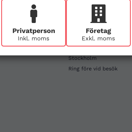
Besök buti
Privatperson
Företag
v
First Aid Sweden
Inkl. moms
Exkl. moms
Hägerstensvägen 125
126 48 Hägersten,
att
Stockholm
Ring före vid besök