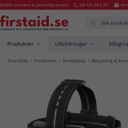
Snabb leverans & personlig service
08-121 464 90
Kon
Produkter
Utbildningar
Målgru
Startsida
/
Produkter
/
Beredskap
/
Belysning & ko