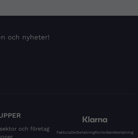
en och nyheter!
UPPER
 sektor och företag
Faktura
Delbetalning
Konto
Bankbetalning
soner