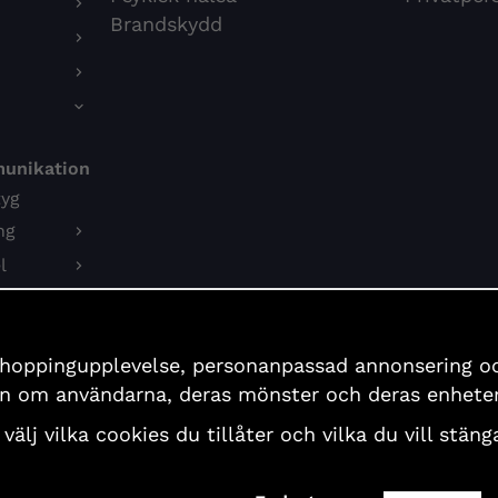
Brandskydd
munikation
tyg
ng
l
on
shoppingupplevelse, personanpassad annonsering och 
er
ion om användarna, deras mönster och deras enheter
 välj vilka cookies du tillåter och vilka du vill stä