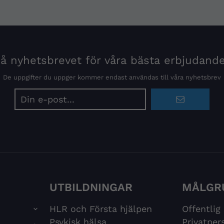
 nyhetsbrevet för våra bästa erbjudand
De uppgifter du uppger kommer endast användas till våra nyhetsbrev
E-
postadress
UTBILDNINGAR
MÅLGR
HLR och Första hjälpen
Offentlig
Psykisk hälsa
Privatper