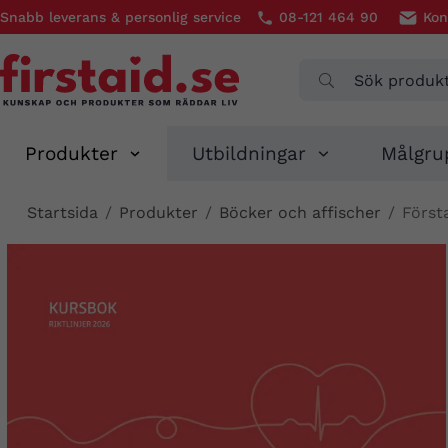
Snabb leverans & personlig service
08-121 464 90
Kon
Produkter
Utbildningar
Målgru
Startsida
/
Produkter
/
Böcker och affischer
/
Först