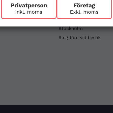
Privatperson
Företag
v
First Aid Sweden
Inkl. moms
Exkl. moms
Hägerstensvägen 125
126 48 Hägersten,
att
Stockholm
Ring före vid besök