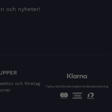
en och nyheter!
UPPER
 sektor och företag
Faktura
Delbetalning
Konto
Bankbetalning
soner