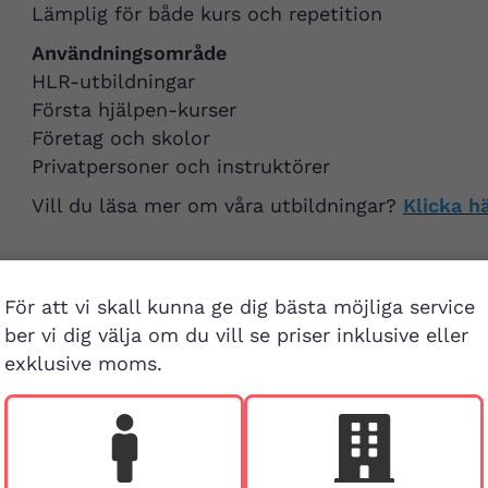
Lämplig för både kurs och repetition
Användningsområde
HLR-utbildningar
Första hjälpen-kurser
Företag och skolor
Privatpersoner och instruktörer
Vill du läsa mer om våra utbildningar?
Klicka h
För att vi skall kunna ge dig bästa möjliga service
ber vi dig välja om du vill se priser inklusive eller
exklusive moms.
Besök buti