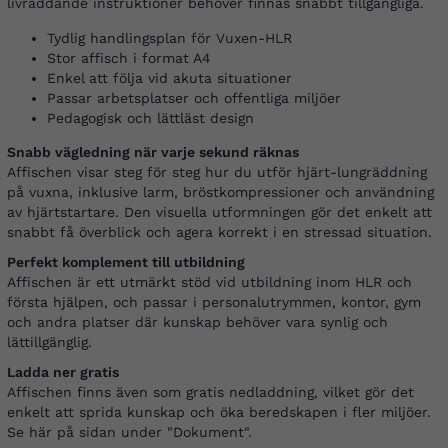
livräddande instruktioner behöver finnas snabbt tillgängliga.
Tydlig handlingsplan för Vuxen-HLR
Stor affisch i format A4
Enkel att följa vid akuta situationer
Passar arbetsplatser och offentliga miljöer
Pedagogisk och lättläst design
Snabb vägledning när varje sekund räknas
Affischen visar steg för steg hur du utför hjärt-lungräddning
på vuxna, inklusive larm, bröstkompressioner och användning
av hjärtstartare. Den visuella utformningen gör det enkelt att
snabbt få överblick och agera korrekt i en stressad situation.
Perfekt komplement till utbildning
Affischen är ett utmärkt stöd vid utbildning inom HLR och
första hjälpen, och passar i personalutrymmen, kontor, gym
och andra platser där kunskap behöver vara synlig och
lättillgänglig.
Ladda ner gratis
Affischen finns även som gratis nedladdning, vilket gör det
enkelt att sprida kunskap och öka beredskapen i fler miljöer.
Se här på sidan under "Dokument".