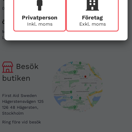
08-121 464 90
info@firstaid.se
Privatperson
Företag
Öppettider
Sociala medier
Inkl. moms
Exkl. moms
Mån - Fre 08-17
Linkedin
Lör & Sön - stängt
Instagram
Besök
butiken
First Aid Sweden
Hägerstensvägen 125
126 48 Hägersten,
Stockholm
Ring före vid besök