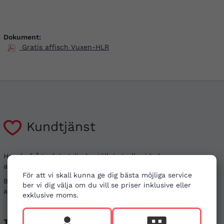
Dokument:
Gratis affisch Vuxen-HLR
Kundtjänst
Har du frågor kring din beställning, eller i behov
av vägledning?
För att vi skall kunna ge dig bästa möjliga service
Besök gärna våra
vanliga frågor
. Det går även bra
ber vi dig välja om du vill se priser inklusive eller
att kontakta oss genom alternativen nedan.
exklusive moms.
Telefon
E-post