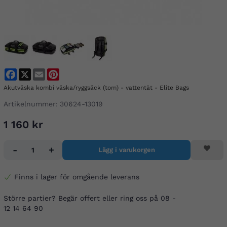
Facebook
X
Email
Pinterest
Akutväska kombi väska/ryggsäck (tom) - vattentät - Elite Bags
Artikelnummer:
30624-13019
1 160 kr
-
+
Lägg i varukorgen
Finns i lager för omgående leverans
Större partier? Begär offert eller ring oss på 08 -
12 14 64 90