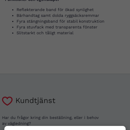
Reflekterande band för ökad synlighet
Bärhandtag samt dolda ryggsäcksremmar
Fyra stängningsband för stabil konstruktion
Fyra stuvfack med transparenta fönster
Slitstarkt och tåligt material
Kundtjänst
Har du frågor kring din beställning, eller i behov
av vägledning?