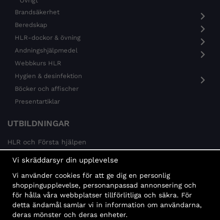
Övrigt
Brandsäkerhet
Beredskap
HLR-dockor & övning
Andningshjälpmedel
Webbkurs HLR
Hygien & desinfektion
Böcker och affischer
Presentartiklar
UTBILDNINGAR
HLR och Första hjälpen
Psykisk hälsa
Vi skräddarsyr din upplevelse
Brandskydd
Vi använder cookies för att ge dig en personlig
MÅLGRUPPER
shoppingupplevelse, personanpassad annonsering och
för hålla våra webbplatser tillförlitliga och säkra. För
Offentlig sektor och företag
detta ändamål samlar vi in information om användarna,
Privatpersoner
deras mönster och deras enheter.