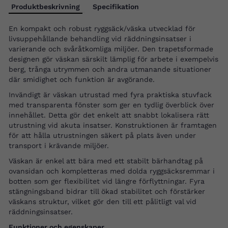
Produktbeskrivning
Specifikation
En kompakt och robust ryggsäck/väska utvecklad för
livsuppehållande behandling vid räddningsinsatser i
varierande och svåråtkomliga miljöer. Den trapetsformade
designen gör väskan särskilt lämplig för arbete i exempelvis
berg, trånga utrymmen och andra utmanande situationer
där smidighet och funktion är avgörande.
Invändigt är väskan utrustad med fyra praktiska stuvfack
med transparenta fönster som ger en tydlig överblick över
innehållet. Detta gör det enkelt att snabbt lokalisera rätt
utrustning vid akuta insatser. Konstruktionen är framtagen
för att hålla utrustningen säkert på plats även under
transport i krävande miljöer.
Väskan är enkel att bära med ett stabilt bärhandtag på
ovansidan och kompletteras med dolda ryggsäcksremmar i
botten som ger flexibilitet vid längre förflyttningar. Fyra
stängningsband bidrar till ökad stabilitet och förstärker
väskans struktur, vilket gör den till ett pålitligt val vid
räddningsinsatser.
Funktioner och egenskaper