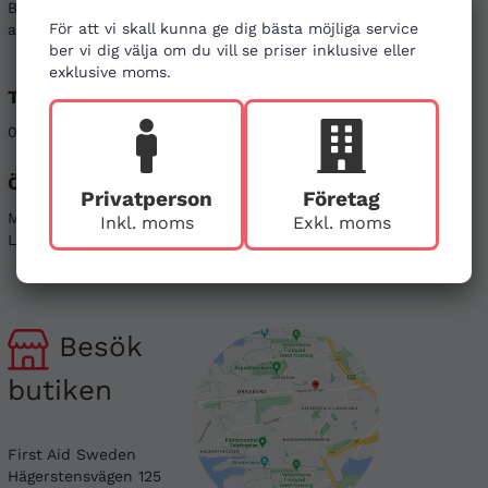
Besök gärna våra
vanliga frågor
. Det går även bra
För att vi skall kunna ge dig bästa möjliga service
att kontakta oss genom alternativen nedan.
ber vi dig välja om du vill se priser inklusive eller
exklusive moms.
Telefon
E-post
08-121 464 90
info@firstaid.se
Öppettider
Sociala medier
Privatperson
Företag
Mån - Fre 08-17
Linkedin
Inkl. moms
Exkl. moms
Lör & Sön - stängt
Instagram
Besök
butiken
First Aid Sweden
Hägerstensvägen 125