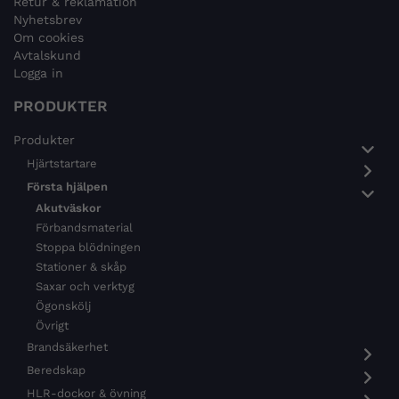
Retur & reklamation
Nyhetsbrev
Om cookies
Avtalskund
Logga in
PRODUKTER
Produkter
Hjärtstartare
Första hjälpen
Akutväskor
Förbandsmaterial
Stoppa blödningen
Stationer & skåp
Saxar och verktyg
Ögonskölj
Övrigt
Brandsäkerhet
Beredskap
HLR-dockor & övning