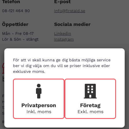
Telefon
E-post
08-121 464 90
info@firstaid.se
Öppettider
Sociala medier
Mån - Fre 08-17
Linkedin
Lör & Sön - stängt
Instagram
För att vi skall kunna ge dig bästa möjliga service
Besök
ber vi dig välja om du vill se priser inklusive eller
exklusive moms.
butiken
First Aid Sweden
Hägerstensvägen 125
Privatperson
Företag
126 48 Hägersten,
Inkl. moms
Exkl. moms
Stockholm
Ring före vid besök