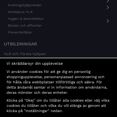
Andningshjälpmedel
Webbkurs HLR
Hygien & desinfektion
Böcker och affischer
Presentartiklar
UTBILDNINGAR
HLR och Första hjälpen
Psykisk hälsa
Vi skräddarsyr din upplevelse
Brandskydd
Vi använder cookies för att ge dig en personlig
MÅLGRUPPER
shoppingupplevelse, personanpassad annonsering och
för hålla våra webbplatser tillförlitliga och säkra. För
Offentlig sektor och företag
detta ändamål samlar vi in information om användarna,
Privatpersoner
deras mönster och deras enheter.
Klicka på "Okej" om du tillåter alla cookies eller välj vilka
cookies du tillåter och vilka du vill stänga av genom att
klicka på "Inställningar" nedan.
Faktura
Delbetalning
Konto
Bankbetalning