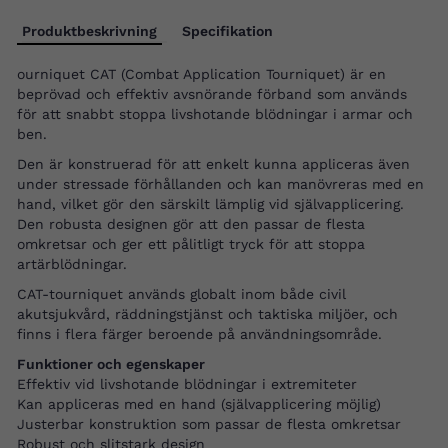
Produktbeskrivning
Specifikation
ourniquet CAT (Combat Application Tourniquet) är en
beprövad och effektiv avsnörande förband som används
för att snabbt stoppa livshotande blödningar i armar och
ben.
Den är konstruerad för att enkelt kunna appliceras även
under stressade förhållanden och kan manövreras med en
hand, vilket gör den särskilt lämplig vid självapplicering.
Den robusta designen gör att den passar de flesta
omkretsar och ger ett pålitligt tryck för att stoppa
artärblödningar.
CAT-tourniquet används globalt inom både civil
akutsjukvård, räddningstjänst och taktiska miljöer, och
finns i flera färger beroende på användningsområde.
Funktioner och egenskaper
Effektiv vid livshotande blödningar i extremiteter
Kan appliceras med en hand (självapplicering möjlig)
Justerbar konstruktion som passar de flesta omkretsar
Robust och slitstark design