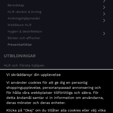
Beredskap
HLR-dockor & övning
Andningshjälpmedel
Webbkurs HLR
Hygien & desinfektion
Böcker och affischer
Presentartiklar
UTBILDNINGAR
HLR och Första hjälpen
Psykisk hälsa
Vi skräddarsyr din upplevelse
Brandskydd
Vi använder cookies för att ge dig en personlig
MÅLGRUPPER
shoppingupplevelse, personanpassad annonsering och
för hålla våra webbplatser tillförlitliga och säkra. För
Offentlig sektor och företag
detta ändamål samlar vi in information om användarna,
Privatpersoner
deras mönster och deras enheter.
Klicka på "Okej" om du tillåter alla cookies eller välj vilka