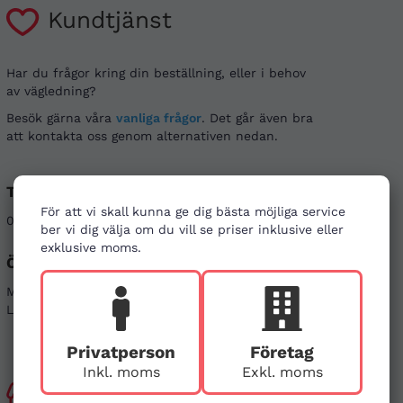
Kundtjänst
Har du frågor kring din beställning, eller i behov
av vägledning?
Besök gärna våra
vanliga frågor
. Det går även bra
att kontakta oss genom alternativen nedan.
Telefon
E-post
För att vi skall kunna ge dig bästa möjliga service
08-121 464 90
info@firstaid.se
ber vi dig välja om du vill se priser inklusive eller
exklusive moms.
Öppettider
Sociala medier
Mån - Fre 08-17
Linkedin
Lör & Sön - stängt
Instagram
Privatperson
Företag
Inkl. moms
Exkl. moms
Besök